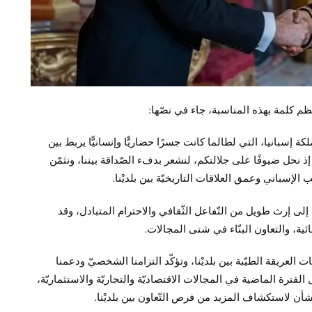
ظم كلمة بهذه المناسبة، جاء في نصّها:
سبانيا، التي لطالما كانت جسرًا حضاريًّا وإنسانيًّا يربط بين
إذ نحل ضيوفًا على جلالتكم، لنشعر بدفء الصّداقة بيننا، ونثمّن
الإسباني وعمق العلاقات التاريخيّة بين بلديْنا.
 إلى إرث طويل من التّفاعل الثّقافي والاحترام المتبادل، وقد
ئية، والتعاون البنّاء في شتى المجالات.
العريقة الطيّبة بين بلديْنا، وتؤكّد التزامنا الشخصيّ ودعمنا
لفترة الماضية في المجالات الاقتصاديّة والتجاريّة والاستثماريّة،
لشأن لاستكشاف المزيد من فرص التّعاون بين بلديْنا.