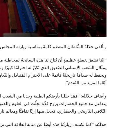
و ألقى جلالةُ السُّلطان المعظم كلمةً بمناسبة زيارته المجلس 
“إنّنا نشعرُ بغبطةٍ عظيمةٍ أن تُتاح لنا هذه السانحةُ لمخاط
يمثّلان الشعب الإسباني الصّديق الذي نُكنّ له احترامًا كبيرًا وت
ونحفظ له صداقةً تاريخيّةً قائمةً على الاحترام المُتبادل والتّعاون
أهّلها لمزيد من التّقدم”.
وأضاف جلالتُه: “فمُذ حللنا بأرضكم الطيبة وجدنا من الشعب 
يتفاعل مع جميع الحضارات بروح فذّة تجلّت في العلوم والفنون
التّلاقي التّاريخي والحضاري، فجعل منها إرثًا ثقافيًّا ومعالم تار
جلالتُه: “كما تكشف زيارتُنا هذه أيضًا عن متانة العلاقة التي تر