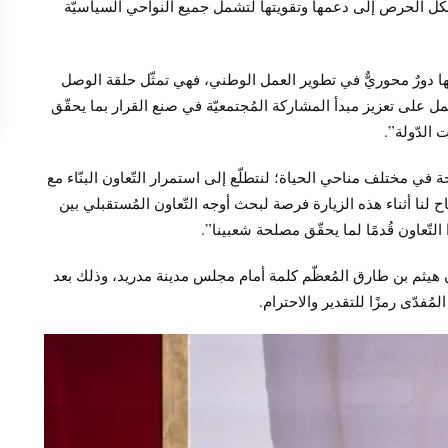
بكل الحرص إلى دعمها وتقويتها لتشمل جميع النواحي السياسيّة
ا دورٌ محوريٌّ في تطوير العمل الوطني، فهي تمثّل حلقة الوصل
ل على تعزيز مبدأ المشاركة المُجتمعيّة في صنع القرار بما يحقّق
 الدّولة”.
ة في مختلف مناحي الحياة؛ لنتطلّع إلى استمرار التّعاون البنّاء مع
 لنا أثناء هذه الزيارة فرصة لبحث أوجه التّعاون المُستقبلي بين
تّعاون قُدمًا لما يحقّق مصلحة شعبينا”.
20م، ألقى جلالةُ السُّلطان هيثم بن طارق المُعظّم كلمة أمام مجلس مدينة مدريد، وذلك بعد
مُفدّى رمزًا للتقدير والاحترام.