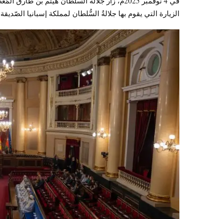
في 4 نوفمبر 2025م، زار جلالةُ السُّلطان هيثم بن 
الزيارة التي يقوم بها جلالةُ السُّلطان لمملكة إسبانيا الصّديقة.