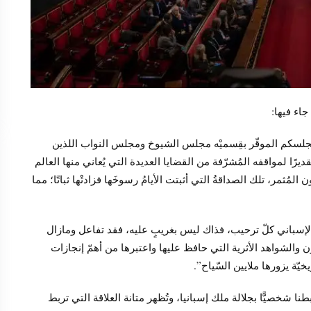
جاء فيها:
بة مجلسكم الموقّر بقِسميْه مجلس الشيوخ ومجلس النواب اللذين
قديرًا لمواقفه المُشرّفة من القضايا العديدة التي يُعاني منها العالم
 المُثمر، تلك الصداقةُ التي أثبتت الأيامُ رسوخَها فزادتْها ثباتًا؛ مما
الإسباني كلّ ترحيب، فذاك ليس بغريبٍ عليه، فقد تفاعل ومازال
 والشواهد الأثرية التي حافظ عليها واعتبرها من أهمّ إنجازات
يخيّة يزورها ملايين السّياح”.
بطنا شخصيًّا بجلالة ملك إسبانيا، وتُظهر متانة العلاقة التي تربط