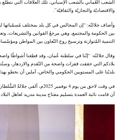
الشعب العُماني بالشعب الإسباني، تلك العلاقات التي نتطلع 
والاقتصاديّة والتجاريّة والثقافيّة”.
وأضاف جلالتُه: “إن المجالس في كل بلد بمختلف مُسمّياتها له
بين الحكومة والمجتمع، وهي مرجعُ القوانين والتشريعات، وتعم
التنمية المُتوازنة وترسيخ روح التّعاون بين المواطن ومؤسّسات
وقال جلالتُه: “إنّنا في سلطنة عُمان، وقد قطعنا أشواطًا واضح
بلادكم التي حققت قفزات واضحة من التّقدم والازدهار، وستُتاح
بلديْنا على المستويين الحكومي والخاص، آملين أن نخطو بهذا ال
في وقت لاحق من يوم 4 نوفمبر 25
أن قامت نائبة العمدة بتسليم مفتاح مدينة مدريد لعاهل البلاد ال