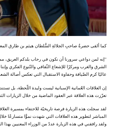
كما ألقى حضرةُ صاحبِ الجلالةِ السُّلطان هيثم بن طارق المع
“إنه لمن دواعي سرورنا أن نكون في رحاب بلدكم العريق، مملكة إ
الشرق والغرب ومركزًا للإشعاع الثّقافي والتّنوع الفكري وإننا 
عاليًا كرم الضّيافة وحفاوة الاستقبال التي تعكس أصالة الشعب 
إن العلاقات العُمانية الإسبانية ليست وليدة اللّحظة، بل تستند
تعزّزت هذه العلاقة عبر العقود الماضية من خلال الزيارات الثنا
لقد سجلت هذه الزيارة فرصة تاريخيّة للاحتفاء بمسيرة العلاقات 
المباشر لتطوير هذه العلاقات التي شهدت نموًّا متسارعًا خلال ا
ولقد رافقني في هذه الزيارة عددٌ من الوزراء المعنيين بهذا ا