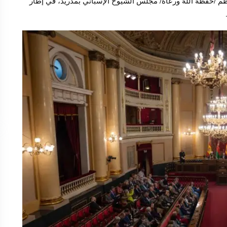
طارق المُعظّم /حفظهُ اللهُ ورعاهُ/ مجلس الشّيوخ الإسباني بمدريد، في إطار