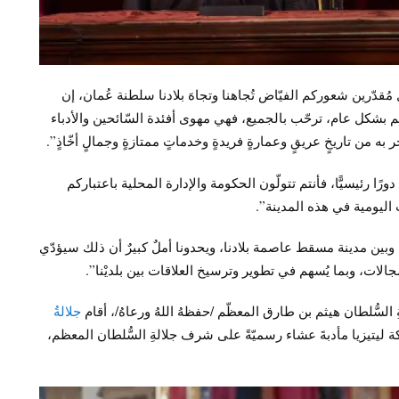
 مُقدّرين شعوركم الفيّاض تُجاهنا وتجاهَ بلادنا سلطنة عُمان، إن
م بشكل عام، ترحّب بالجميع، فهي مهوى أفئدة السّائحين والأدباء
 به من تاريخٍ عريقٍ وعمارةٍ فريدةٍ وخدماتٍ ممتازةٍ وجمالٍ أخّاذٍ”.
ورًا رئيسيًّا، فأنتم تتولّون الحكومة والإدارة المحلية باعتباركم
 اليومية في هذه المدينة”.
ئعة وبين مدينة مسقط عاصمة بلادنا، ويحدونا أملٌ كبيرٌ أن ذلك سيؤدّي
لات، وبما يُسهم في تطوير وترسيخ العلاقات بين بلديْنا”.
جلالةُ
كة ليتيزيا مأدبةَ عشاء رسميّةً على شرف جلالةِ السُّلطان المعظم،