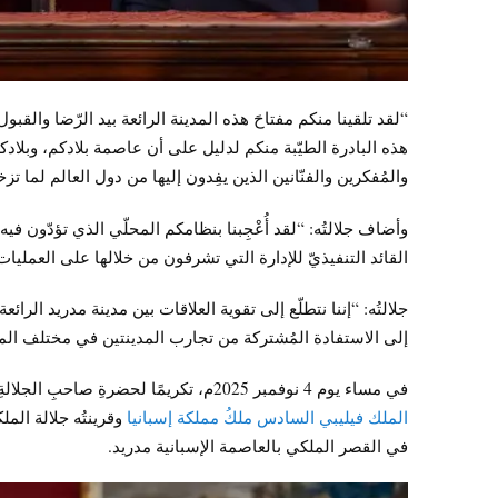
“لقد تلقينا منكم مفتاحَ هذه المدينة الرائعة بيد الرّضا والقبول
هذه البادرة الطيّبة منكم لدليل على أن عاصمة بلادكم، وبلادك
والمُفكرين والفنّانين الذين يفِدون إليها من دول العالم لما تزخر
وأضاف جلالتُه: “لقد أُعْجِبنا بنظامكم المحلّي الذي تؤدّون فيه د
القائد التنفيذيّ للإدارة التي تشرفون من خلالها على العمليات
جلالتُه: “إننا نتطلّع إلى تقوية العلاقات بين مدينة مدريد الرا
إلى الاستفادة المُشتركة من تجارب المدينتين في مختلف المجا
في مساء يوم 4 نوفمبر 2025م، تكريمًا لحضرةِ صاحبِ الجلالةِ السُّلطان هيثم بن طارق المعظّم /حفظهُ اللهُ ورعاهُ/، أقام
الملك فيليبي السادس ملكُ مملكة إسبانيا
وقرينتُه جلالة المل
في القصر الملكي بالعاصمة الإسبانية مدريد.