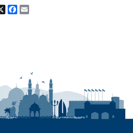
ok
Email