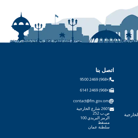
اتصل بنا
(+968) 2469 9500
(+968) 2469 6141
@
contact@fm.gov.om
2601 شارع الخارجية
ص.ب 252
لخارجية
الرمز البريدي 100
مسقط
سلطنة عمان