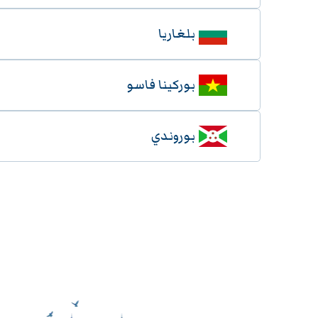
بلغاريا
بوركينا فاسو
بوروندي