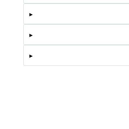
▸
▸
▸