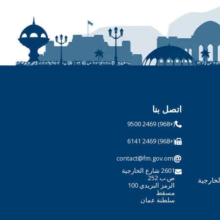
اتصل بنا
(+968) 2469 9500
(+968) 2469 6141
@
contact@fm.gov.om
2601 شارع الخارجية
ص.ب 252
لخارجية
الرمز البريدي 100
مسقط
سلطنة عمان