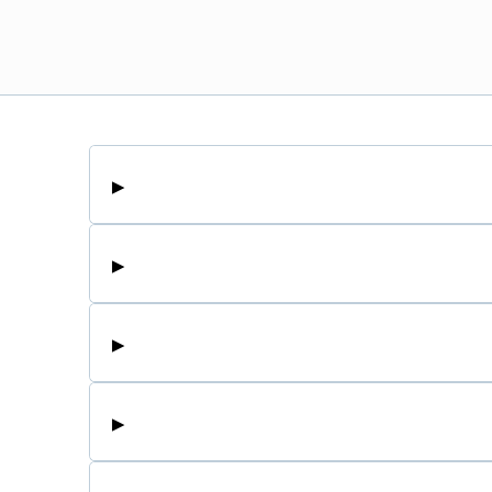
▸
▸
▸
▸