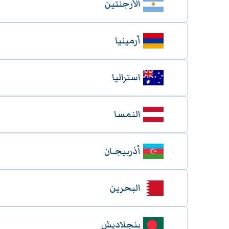
الأرجنتين
أرمينيا
استراليا
النمسا
أذربيجـان
البحرين
بنجلاديش