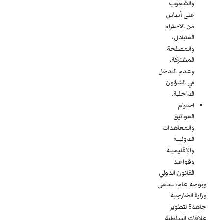
والشعوب
على أساس
من الاحترام
المتبادل،
والمصلحة
المشتركة،
وعدم التدخل
في الشؤون
الداخلية.
احترام
المواثيق
والمعاهدات
الـدوليـــة
والإقليميــة
وقواعـد
القانون الدولي
وبوجه عام، تسعى
وزارة الخارجية
جاهدة لتطوير
علاقات السلطنة