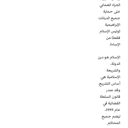
الجزاء العماني
على حماية
جميع الديانات
الإبراهيمية
(وليس الإسلام
فقط) من
الإساءة.
الإسلام هو دين
الدولة،
والشريعة
الإسلامية هي
أساس التشريع.
وقد صدر
قانون السلطة
القضائية في
عام 1999،
ليضم جميع
المحاكم