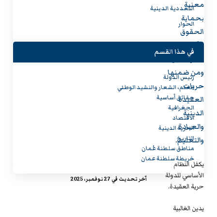
معنية
التعددية الدينية
بحماية
الحوار
الحقوق
الأساسية
في هذا القسم
للمواطنين،
ومن ضمنها
رئيس الدولة
حريات
العلم، الشعار والنشيد الوطني
حقائق أساسية
العقيدة
الجغرافية
الدينية
الاقتصاد
والعبادة
الحرية الدينية
التاريخ
والتعليم.
مناطق سلطنة عُمان
خريطة سلطنة عمان
يكفل النظام
الأساسي للدولة
آخر تحديث في 27 نوفمبر، 2025
حرية العقيدة.
يدين الغالبية