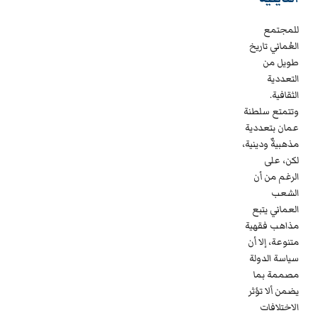
للمجتمع
العُماني تاريخ
طويل من
التعددية
الثقافية.
وتتمتع سلطنة
عمان بتعددية
مذهبيةٌ ودينية،
لكن، على
الرغم من أن
الشعب
العماني يتبع
مذاهب فقهية
متنوعة، إلا أن
سياسة الدولة
مصممة بما
يضمن ألا تؤثر
الاختلافات