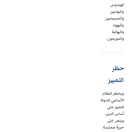
الهندوس
والبوذيين
والمسيحيين
واليهود
والبهائية
والمورمون.
حظر
التمييز
ويحظر النظام
الأساسي للدولة
التمييز على
أساس الدين،
وينص على
حرية ممارسة