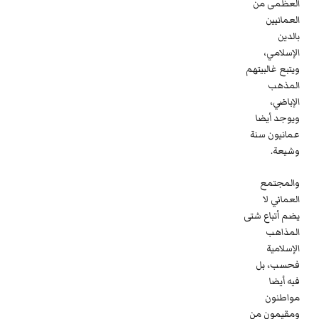
العظمى من
العمانيين
بالدين
الإسلامي،
ويتبع غالبيتهم
المذهب
الإباضي،
ويوجد أيضا
عمانيون سنة
وشيعة.
والمجتمع
العماني لا
يضم أتباع شتى
المذاهب
الإسلامية
فحسب، بل
فيه أيضا
مواطنون
ومقيمون من