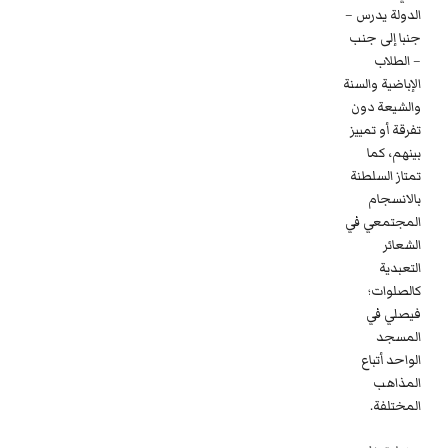
الدولة يدرس –
جنبا إلى جنب
– الطلاب
الإباضية والسنة
والشيعة دون
تفرقة أو تمييز
بينهم، كما
تمتاز السلطنة
بالانسجام
المجتمعي في
الشعائر
التعبدية
كالصلوات؛
فيصلي في
المسجد
الواحد أتباع
المذاهب
المختلفة.