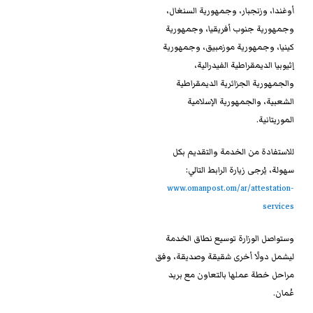
أوغندا، وزنجبار، وجمهورية السنغال،
وجمهورية جنوب أفريقيا، وجمهورية
كينيا، وجمهورية موزمبيق، وجمهورية
إثيوبيا الديمقراطية الفيدرالية،
والجمهورية الجزائرية الديمقراطية
الشعبية، والجمهورية الإسلامية
الموريتانية.
للاستفادة من الخدمة والتقديم بكل
سهولة، يُرجى زيارة الرابط التالي:
www.omanpost.om/ar/attestation-
services
وستواصل الوزارة توسيع نطاق الخدمة
ليشمل دولًا أخرى شقيقة وصديقة، وفق
مراحل خطة عملها بالتعاون مع بريد
عُمان.