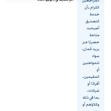
المراجعين
الكرام بأن
خدمة
التصديق
أصبحت
متاحة
حصريًا عبر
بريد عُمان،
سواء
للمواطنين
أو
المقيمين،
أفرادًا أو
شركات،
بما في ذلك
وكلاؤهم أو