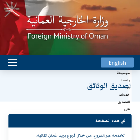
تقدم
وزارة
English
الخارجية
مجموعة
واسعة
تصديق الوثائق
من
خدمات
التصديق
على
الوثائق.
في هذه الصفحة
في إطار
الخدمة عبر الفروع: من خلال فروع بريد عُمان التالية: