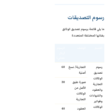
رسوم التصديقات
ما يلي قائمة برسوم تصديق الوثائق
بفئاتها المختلفة المتعددة
القسم
الوصف
الرسوم
(ريال
عماني)
رسوم
التجارية/ نسخ
60
تصديق
أصلية
الوكالات
صورة طبق
30
التجارية
الأصل من
والعقود
الوكالات
والشهادات
التجارية
وفواتير
الوكالات
العقود
40