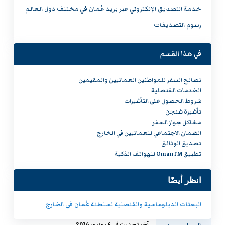
التعاون
خدمة التصديق الإلكتروني عبر بريد عُمان في مختلف دول العالم
القائم بين
رسوم التصديقات
وزارة
الخارجية
في هذا القسم
وبريد
عُمان،
نصائح السفر للمواطنين العمانيين والمقيمين
وسعيًا إلى
الخدمات القنصلية
تطوير
شروط الحصول على التأشيرات
تأشيرة شنجن
جودة
مشاكل جواز السفر
الخدمات
الضمان الاجتماعي للعمانيين في الخارج
القنصلية
تصديق الوثائق
تطبيق Oman FM للهواتف الذكية
وتيسير
إجراءات
انظر أيضًا
التصديق،
تود الوزارة
البعثات الدبلوماسية والقنصلية لسلطنة عُمان في الخارج
إفادة
آخر تحديث في 6 يوليو، 2026