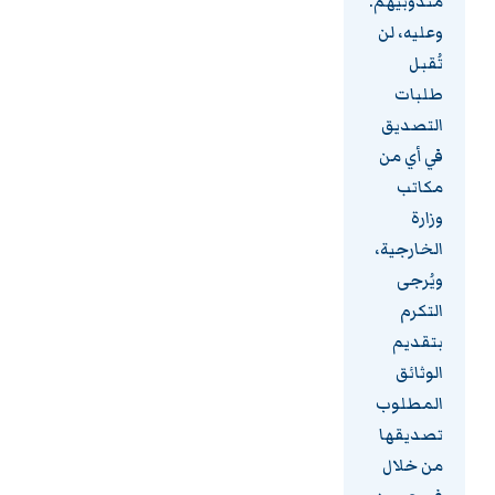
مندوبيهم.
وعليه، لن
تُقبل
طلبات
التصديق
في أي من
مكاتب
وزارة
الخارجية،
ويُرجى
التكرم
بتقديم
الوثائق
المطلوب
تصديقها
من خلال