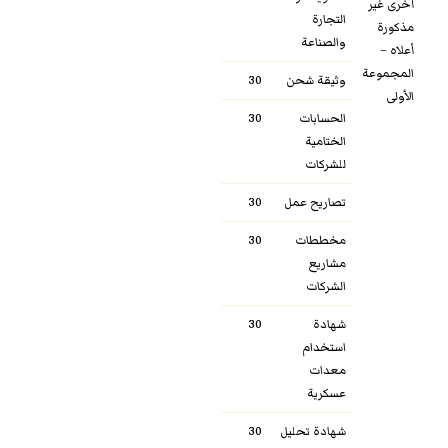
أخرى غير
التجارة
مذكورة
والصناعة
أعلاه –
المجموعة
وثيقة شحن
30
الأولى
الحسابات
30
الختامية
للشركات
تصاريح عمل
30
مخططات
30
مشاريع
الشركات
شهادة
30
استخدام
معدات
عسكرية
شهادة تحليل
30