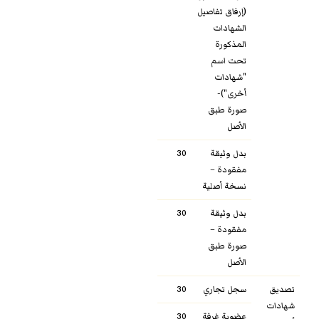
(إرفاق تفاصيل
الشهادات
المذكورة
تحت اسم
"شهادات
أخرى")-
صورة طبق
الأصل
بدل وثيقة
30
مفقودة –
نسخة أصلية
بدل وثيقة
30
مفقودة –
صورة طبق
الأصل
تصديق
سجل تجاري
30
شهادات
عضوية غرفة
30