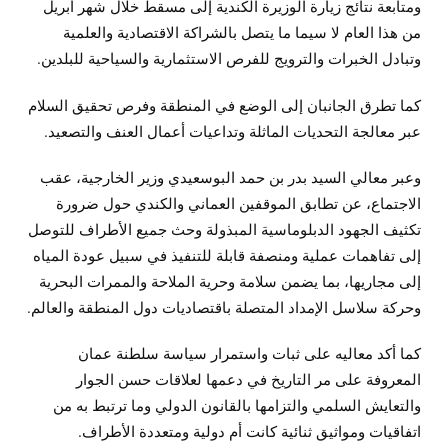
ومتابعة نتائج زيارة الوزيرة الكندية إلى مسقط خلال شهر أبريل
من هذا العام لا سيما ما يتصل بالشراكة الاقتصادية والعلمية
وتبادل الخبرات والترويج للفرص الاستثمارية والسياحية للبلدين.
كما تطرق الجانبان إلى الوضع في المنطقة وفرص تحقيق السلام
عبر معالجة التحديات الماثلة وتداعيات أعمال العنف والتصعيد.
وعبر معالي السيد بدر بن حمد البوسعيدي وزير الخارجية، عقب
الاجتماع، عن تطابق الموقفين العماني والكندي حول ضرورة
تكثيف الجهود الدبلوماسية المبذولة وحث جميع الأطراف للتوصل
إلى تفاهمات عملية ومنصفة قابلة للتنفيذ في سبيل عودة المياه
إلى مجاريها، بما يضمن سلامة وحرية الملاحة والممرات البحرية
وحركة سلاسل الإمداد المتصلة باقتصاديات دول المنطقة والعالم.
كما أكد معاليه على ثبات واستمرار سياسة سلطنة عمان
المعروفة على مر التاريخ في دعمها لعلاقات حسن الجوار
والتعايش السلمي والتزامها بالقانون الدولي وما ترتبط به من
اتفاقيات ومواثيق ثنائية كانت أم دولية ومتعددة الأطراف.