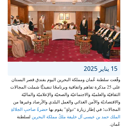
15 يناير 2025
وقّعت سلطنة عُمان ومملكة البحرين اليوم بفندق قصر البستان
على 25 مذكرة تفاهم واتفاقية وبرنامجًا تنفيذيًّا شملت المجالات
الثقافيّة والعلميّة والاجتماعيّة والصحيّة والإعلاميّة والماليّة
والاقتصاديّة والأمن الغذائي والعمل البلدي والأرصاد وغيرها من
المجالات؛ في إطار زيارة “دولةٍ” يقوم بها
حضرةُ صاحبِ الجلالةِ
الملك حمد بن عيسى آل خليفة ملكُ مملكة البحرين
لسلطنة
عُمان.