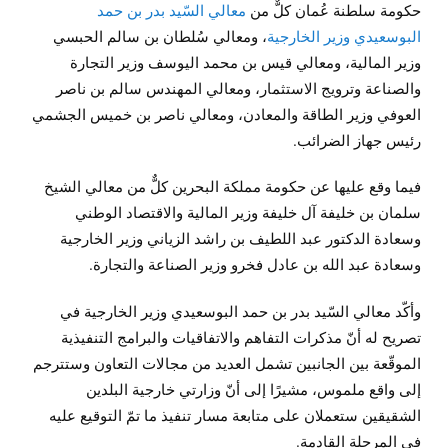
حكومة سلطنة عُمان كلٌّ من
معالي السّيد بدر بن حمد
البوسعيدي وزير الخارجية
، ومعالي سُلطان بن سالم الحبسي
وزير المالية، ومعالي قيس بن محمد اليوسف وزير التجارة
والصناعة وترويج الاستثمار، ومعالي المهندس سالم بن ناصر
العوفي وزير الطاقة والمعادن، ومعالي ناصر بن خميس الجشمي
رئيس جهاز الضرائب.
فيما وقع عليها عن حكومة مملكة البحرين كلٌّ من معالي الشيخ
سلمان بن خليفة آل خليفة وزير المالية والاقتصاد الوطني
وسعادة الدكتور عبد اللطيف بن راشد الزياني وزير الخارجية
وسعادة عبد الله بن عادل فخرو وزير الصناعة والتجارة.
وأكّد معالي السّيد بدر بن حمد البوسعيدي وزير الخارجية في
تصريح له أنّ مذكرات التفاهم والاتفاقيات والبرامج التنفيذية
الموقّعة بين الجانبين تشمل العديد من مجالات التعاون وستترجم
إلى واقع ملموس، مشيرًا إلى أنّ وزارتي خارجية البلدين
الشقيقين ستعملان على متابعة مسار تنفيذ ما تمّ التوقيع عليه
في المرحلة القادمة.