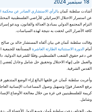
18 سبتمبر 2024
أشادت سلطنة عُمان ب
الرأي الاستشاري الصادر عن محكمة العدل الدولية
التزام المجتمع الدولي بمبادئ العدالة والقانون، ويدعو إسر
كافة الأضرار التي لحقت به نتيجة لهذه السياسات.
وقالت سلطنة عُمان في بيان ألقاه المستشار خالد بن صالح ا
أمام
الدورة الاستثنائية الطارئة العاشرة
المستأنفة للجمعية ال
في دعم حقوق الشعب الفلسطيني وفقًا للشرعية الدولية، دا
القدس الشرقية.
وأعربت سلطنة عُمان عن قلقها البالغ إزاء الوضع المتدهور 
برفع الحصار فورًا وتسهيل وصول المساعدات الإنسانية العاجل
كريمة للفلسطينيين في غزة من خلال معالجة الأوضاع الإنساني
وشامل.
وفي الختام، دعت سلطنة عُمان جميع الدول الأعضاء إلى دعم 