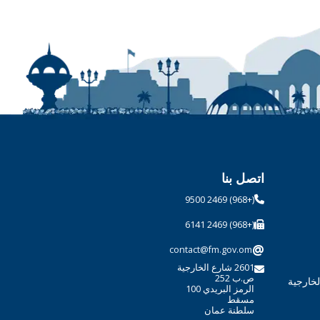
اتصل بنا
(+968) 2469 9500
(+968) 2469 6141
@
contact@fm.gov.om
2601 شارع الخارجية
ص.ب 252
لخارجية
الرمز البريدي 100
مسقط
سلطنة عمان