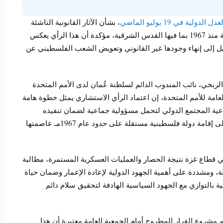
 في 19 يوليو الماضي
، بشأن الآثار القانونية الناشئة
عن استمرار الاحتلال الإسرائيلي للأراضي الفلسطينية المحتلة منذ 1967 بما فيها القدس الشرقية، مؤكدة أن هذا الرأي يعكس
ائيل إلى إنهاء وجودها غير القانوني وتعويض الشعب الفلسطيني عن
لربخي، نائب المندوب الدائم لسلطنة عُمان لدى الأمم المتحدة
عامة للأمم المتحدة، إن اعتماد الرأي الاستشاري يمثل خطوة هامة
عية المجتمع الدولي لتحمل مسؤولية جماعية لضمان تنفيذه
والعمل على إنهاء الاحتلال وتحقيق حل شامل وعادل يُفضي إلى إقامة دولة فلسطينية مستقلة على حدود عام 1967مـ عاصمتها
في قطاع غزة نتيجة الحصار والعمليات العسكرية المستمرة، مطالبة
ة، ومشددة على أهمية الجهود الدولية لإعادة الإعمار وضمان حياة
ة بالتوازي مع الجهود السياسية الهادفة لتحقيق سلام دائم
مشروع القرار المطروح أمام الجمعية العامة معتبرة أن هذا