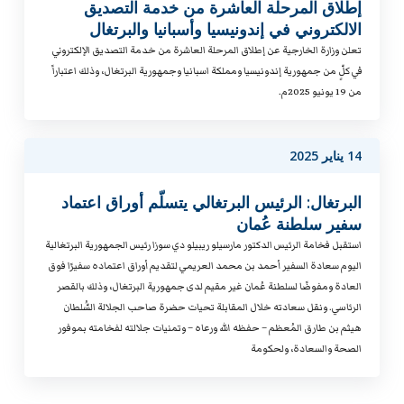
إطلاق المرحلة العاشرة من خدمة التصديق
الالكتروني في إندونيسيا وأسبانيا والبرتغال
تعلن وزارة الخارجية عن إطلاق المرحلة العاشرة من خدمة التصديق الإلكتروني
في كلٍّ من جمهورية إندونيسيا ومملكة اسبانيا وجمهورية البرتغال، وذلك اعتباراً
من 19 يونيو 2025م.
14 يناير 2025
البرتغال: الرئيس البرتغالي يتسلّم أوراق اعتماد
سفير سلطنة عُمان
استقبل فخامة الرئيس الدكتور مارسيلو ريبيلو دي سوزا رئيس الجمهورية البرتغالية
اليوم سعادة السفير أحمد بن محمد العريمي لتقديم أوراق اعتماده سفيرًا فوق
العادة ومفوضًا لسلطنة ⁧‫عُمان‬⁩ غير مقيم لدى جمهورية ⁧‫البرتغال‬⁩، وذلك بالقصر
الرئاسي. ونقل سعادته خلال المقابلة تحيات حضرة صاحب الجلالة السُّلطان
هيثم بن طارق المُعظم – حفظه الله ورعاه – وتمنيات جلالته لفخامته بموفور
الصحة والسعادة، ولحكومة