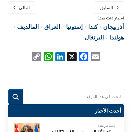
السابق
التالي
أخبار ذات صلة:
أذربيجان
كندا
إستونيا
العراق
المالديف
/
/
/
/
/
هولندا
البرتغال
/
WhatsApp
Copy
LinkedIn
Facebook
X
Email
Link
Submit
Search
أحدث الأخبار
4 أغسطس 2026
جلالة السُّلطان يبعث رسالةً خطيّةً للرئيس