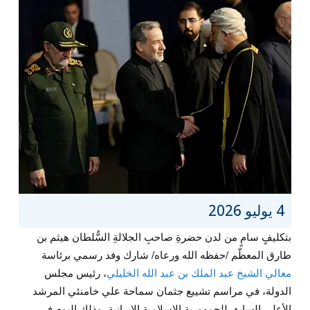
4 يوليو 2026
بتكليفٍ سامٍ من لدن حضرةِ صاحبِ الجلالةِ السُّلطان هيثم بن
طارق المعظّم /حفظه الله ورعاه/ شارك وفد رسمي برئاسة
معالي الشيخ عبد الملك بن عبد الله الخليلي
، رئيس مجلس
الدولة، في مراسم تشييع جثمان سماحة علي خامنئي المرشد
الأعلى السابق للجمهورية الإسلامية الإيرانية، وذلك اليوم في