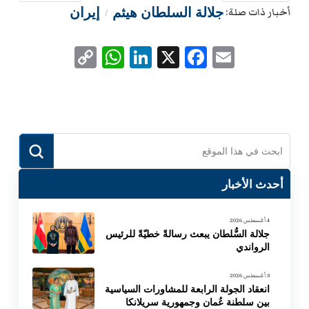
جلالة السلطان هيثم
إيران
أخبار ذات صلة:
/
WhatsApp
Copy
LinkedIn
Facebook
X
Email
Link
Submit
Search
أحدث الأخبار
4 أغسطس 2026
جلالة السُّلطان يبعث رسالةً خطيّةً للرئيس
الرواندي
3 أغسطس 2026
انعقاد الجولة الرابعة للمشاورات السياسية
بين سلطنة عُمان وجمهورية سريلانكا