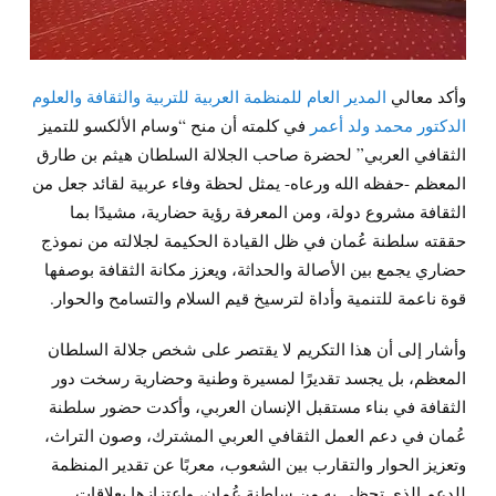
وأكد معالي
المدير العام للمنظمة العربية للتربية والثقافة والعلوم
الدكتور محمد ولد أعمر
في كلمته أن منح “وسام الألكسو للتميز
الثقافي العربي” لحضرة صاحب الجلالة السلطان هيثم بن طارق
المعظم -حفظه الله ورعاه- يمثل لحظة وفاء عربية لقائد جعل من
الثقافة مشروع دولة، ومن المعرفة رؤية حضارية، مشيدًا بما
حققته سلطنة عُمان في ظل القيادة الحكيمة لجلالته من نموذج
حضاري يجمع بين الأصالة والحداثة، ويعزز مكانة الثقافة بوصفها
قوة ناعمة للتنمية وأداة لترسيخ قيم السلام والتسامح والحوار.
وأشار إلى أن هذا التكريم لا يقتصر على شخص جلالة السلطان
المعظم، بل يجسد تقديرًا لمسيرة وطنية وحضارية رسخت دور
الثقافة في بناء مستقبل الإنسان العربي، وأكدت حضور سلطنة
عُمان في دعم العمل الثقافي العربي المشترك، وصون التراث،
وتعزيز الحوار والتقارب بين الشعوب، معربًا عن تقدير المنظمة
للدعم الذي تحظى به من سلطنة عُمان، واعتزازها بعلاقات