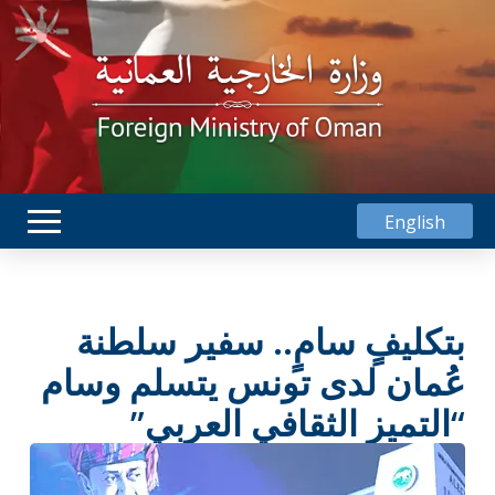
English
بتكليفٍ سامٍ.. سفير سلطنة
عُمان لدى تونس يتسلم وسام
“التميز الثقافي العربي”