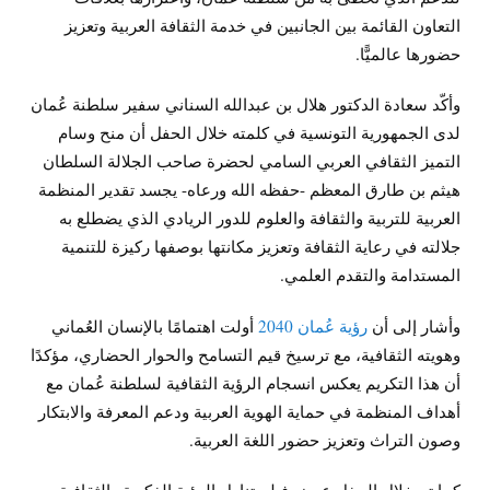
التعاون القائمة بين الجانبين في خدمة الثقافة العربية وتعزيز
حضورها عالميًّا.
وأكّد سعادة الدكتور هلال بن عبدالله السناني سفير سلطنة عُمان
لدى الجمهورية التونسية في كلمته خلال الحفل أن منح وسام
التميز الثقافي العربي السامي لحضرة صاحب الجلالة السلطان
هيثم بن طارق المعظم -حفظه الله ورعاه- يجسد تقدير المنظمة
العربية للتربية والثقافة والعلوم للدور الريادي الذي يضطلع به
جلالته في رعاية الثقافة وتعزيز مكانتها بوصفها ركيزة للتنمية
المستدامة والتقدم العلمي.
وأشار إلى أن
رؤية عُمان 2040
أولت اهتمامًا بالإنسان العُماني
وهويته الثقافية، مع ترسيخ قيم التسامح والحوار الحضاري، مؤكدًا
أن هذا التكريم يعكس انسجام الرؤية الثقافية لسلطنة عُمان مع
أهداف المنظمة في حماية الهوية العربية ودعم المعرفة والابتكار
وصون التراث وتعزيز حضور اللغة العربية.
كما تم خلال الحفل عرض فيلم تناول الرؤية الفكرية والثقافية