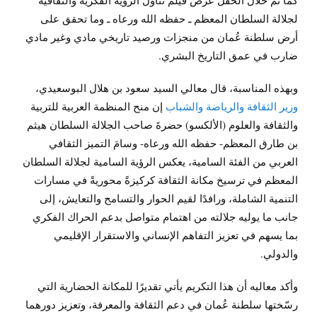
لجلالة السلطان المعظم ـ حفظه الله ورعاه ـ وما تحقق على
أرض سلطنة عُمان من منجزات ورصيد تاريخي مادي وغير مادي
ضارب في عمق التاريخ البشري.
وبهذه المناسبة، قال معالي السيد سعود بن هلال البوسعيدي،
وزير الثقافة والرياضة والشباب
إن منح المنظمة العربية للتربية
والثقافة والعلوم (الألكسو) حضرةَ صاحب الجلالة السلطان هيثم
بن طارق المعظم- حفظه الله ورعاه- وسامَ التميز الثقافي
العربي من الفئة السامية، يعكس الرؤية السامية لجلالة السلطان
المعظم في ترسيخ مكانة الثقافة كركيزةً محوريةً في مسارات
التنمية الشاملة، ورافدًا لقيم الحوار والتسامح والتعايش، إلى
جانب ما يوليه جلالته من اهتمام متواصل بدعم الحراك الفكري
بما يسهم في تعزيز التفاهم الإنساني والاستقرار الإقليمي
والدولي.
وأكد معاليه أن هذا التكريم يأتي تقديرًا للمكانة الحضارية التي
رسّختها سلطنة عُمان في دعم الثقافة والمعرفة، وتعزيز دورهما