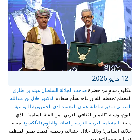
12 مايو 2026
بتكليفٍ سامٍ من حضرة
صاحب الجلالة السلطان هيثم بن طارق
المعظم /حفظه الله ورعاه/ تسلّم سعادة
الدكتور هلال بن عبدالله
السناني سفير سلطنة عُمان المعتمد لدى الجمهورية التونسية
،
اليوم، وسام “التميز الثقافي العربي” من الفئة السامية، الذي
منحته
المنظمة العربية للتربية والثقافة والعلوم (الألكسو)
لمقام
جلالته السامي؛ وذلك خلال احتفالية رسمية أُقيمت بمقر المنظمة
في العاصمة التونسية.