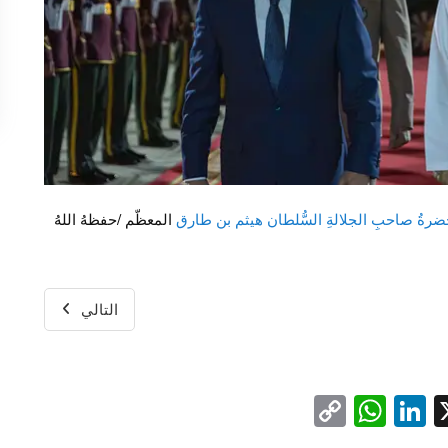
رةُ صاحبِ الجلالةِ السُّلطان هيثم بن طارق
المعظّم /حفظهُ اللهُ
التالي
WhatsApp
Copy
LinkedIn
Facebo
X
Link