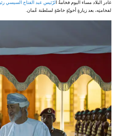
غادر البلاد مساء اليوم فخامةُ ا
لرّئيس عبد الفتاح السيسي رئيس
لفخامتِه، بعد زيارةٍ أخويّةٍ خاصّةٍ لسلطنة عُمان.