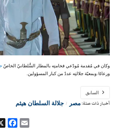
وكان في مُقدمة مُودّعي فخامتِه بالمطار السُّلطانيّ الخاصّ
حض
ورعاهُ/ وبمعيّة جلالتِه عددٌ من كبار المسؤولين.
السابق
مصر
جلالة السلطان هيثم
أخبار ذات صلة:
/
ok
Email