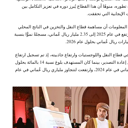
ره، منوهًا أن هذا القطاع يُبرز دوره في تعزيز التكامل بين
الإيجابية التي تحققت.
 المعلومات أن مساهمة قطاع النقل والتخزين في الناتج المحلي
الإجمالي بلغت نحو 2.23 مليار ريال عُماني في عام 2024، لترتفع في عام 2025 إلى 2.35 مليار ريال عُماني، مسجلةً نموًّا بنسبة
قطاع النقل واللوجستيات وارتفاع جاذبيته، إذ تم تسجيل ارتفاع
تجاوزت نسبته سقف 20 بالمائة في حصة السوق العُماني من إعادة التصدير، بينما كان المستهدف بلوغ نسبة 14 بالمائة بحلول
عام 2026، حيث بلغت قيمة إعادة التصدير 1.71 مليار ريال عُماني في عام 2024، وارتفعت لتتجاوز ملياري ريال عُماني في عام