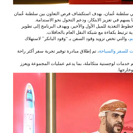
 في سلطنة عُمان، بهدف استكشاف فرص التعاون بين سلطنة عُمان
يسهم في تعزيز الابتكار، ودعم التحول نحو الاستدامة.
ط التغذية للميل الأول والأخير، ويهدف البرنامج إلى تطوير
ة ترتبط بكفاءة مع شبكة النقل العام بالحافلات.
م
، والتي تخص تزويد وقود السفن بـ “وقود البانكر” لاستهلاك
ت للسفر والسياحة
، تم إطلاق مبادرة توفير تجربة سفر أكثر راحة
 مجموعة “OHI”، لتقديم خدمات لوجستية متكاملة، بما يدعم عمليات المجموعة ويعزز
خارجها.