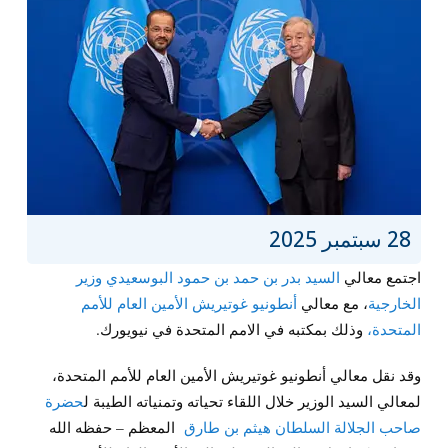
28 سبتمبر 2025
اجتمع معالي
السيد بدر بن حمد بن حمود البوسعيدي وزير
الخارجية
، مع معالي
أنطونيو غوتيريش الأمين العام للأمم
المتحدة،
وذلك بمكتبه في الامم المتحدة في نيويورك.
وقد نقل معالي أنطونيو غوتيريش الأمين العام للأمم المتحدة،
لمعالي السيد الوزير خلال اللقاء تحياته وتمنياته الطيبة ل
حضرة
صاحب الجلالة السلطان هيثم بن طارق
المعظم – حفظه الله