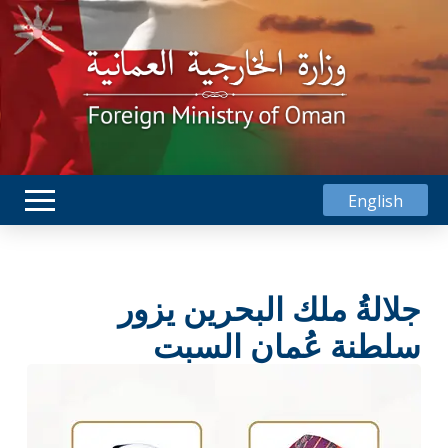
English
جلالةُ ملك البحرين يزور
سلطنة عُمان السبت