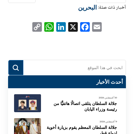
البحرين
أخبار ذات صلة:
WhatsApp
Copy
LinkedIn
Facebook
X
Email
Link
Submit
Search
أحدث الأخبار
10 أغسطس 2026
جلالة السلطان يتلقى اتصالًا هاتفيًّا من
رئيسة وزراء اليابان
9 أغسطس 2026
جلالة السلطان المعظم يقوم بزيارة أخوية
لدولة قطر