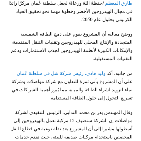
طارق المعظم
/حفظهُ اللهُ ورعاهُ/ لجعل سلطنة عُمان مركزًا رائدًا
في مجال الهيدروجين الأخضر وخطوة مهمة نحو تحقيق الحياد
الكربوني بحلول عام 2050.
ووضح معاليه أن المشروع يقوم على دمج الطاقة الشمسية
المتجددة والإنتاج المحلي للهيدروجين وتقنيات التنقل المتقدمة،
والإمكانات الكبيرة لأنظمة الهيدروجين لجذب الاستثمارات ودعم
التقنيات المستقبلية.
من جانبه، أكد
وليد هادي، رئيس شركة شل في سلطنة عُمان
على أن المشروع يأتي ثمرة للتعاون مع شركة مواصلات وشركة
نماء لتزويد لشراء الطاقة والمياه، مما يُبرز أهمية الشراكات في
تسريع التحول إلى حلول الطاقة المستدامة.
وقال المهندس بدر بن محمد الندابي، الرئيس التنفيذي لشركة
مواصلات إن الشركة ستضيف 15 مركبة تعمل بالهيدروجين إلى
أسطولها مشيرا إلى أن المشروع يعد نقلة نوعية في قطاع النقل
المخصص باستخدام مركبات صديقة للبيئة، حيث نقدم خدمات