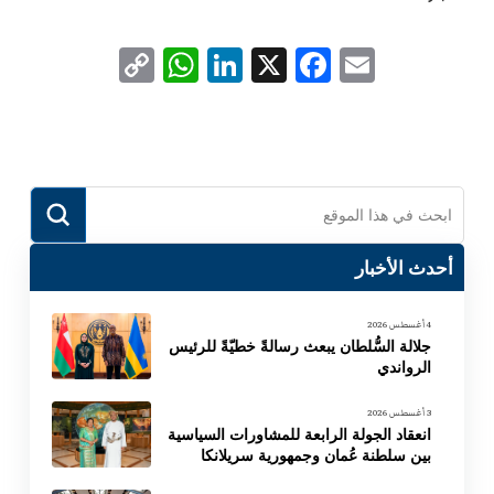
WhatsApp
Copy
LinkedIn
Facebook
X
Email
Link
Submit
Search
أحدث الأخبار
4 أغسطس 2026
جلالة السُّلطان يبعث رسالةً خطيّةً للرئيس
الرواندي
3 أغسطس 2026
انعقاد الجولة الرابعة للمشاورات السياسية
بين سلطنة عُمان وجمهورية سريلانكا