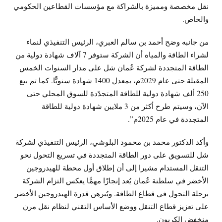
نقل مخصصة ومميزة بالشراكة مع مؤسسات القطاعين الحكومي
والخاص.
من جانبه وضح أحمد بن سالم العبري، الرئيس التنفيذي لنماء
لشراء الطاقة والمياه أن الشركة ستوفر 7 آلاف شهادة دولية من
الطاقة المتجددة لشركة عُمان شل على مدار السنوات الخمس
المقبلة حتى عام 2029م، بمعدل 1400 شهادة سنويًّا. كما تم بيع
250 ألف شهادة دولية للطاقة المتجدّدة للسوق المحلي حتى
الآن، وسيتم طرح أكثر من 3 ملايين شهادة دولية للطاقة
المتجددة في عام 2025م”.
وأكد الدكتور محمد بن محمود البلوشي، الرئيس التنفيذي لشركة
شل للتسويق على دور الطاقة المتجددة في تسريع التحول نحو
التنقل المستدام مشيرا إلى أن إطلاق أول محطة للهيدروجين
الأخضر في سلطنة عُمان يُعد إنجازًا مهمًّا يعكس التزام الشركة
برحلة التحول في قطاع الطاقة. ويُبرهن قدرة الهيدروجين الأخضر
على تعزيز قطاع التنقل ووضع الأساس التقني لنظام نقل مرن
منخفض الكربون.