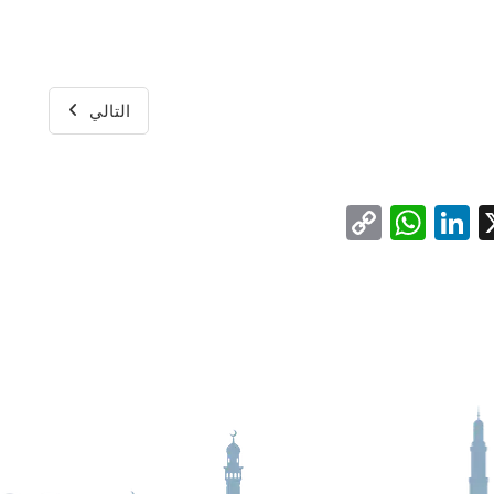
التالي
WhatsApp
Copy
LinkedIn
Facebo
X
Link