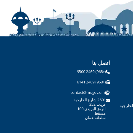
اتصل بنا
(+968) 2469 9500
(+968) 2469 6141
@
contact@fm.gov.om
2601 شارع الخارجية
ص.ب 252
لخارجية
الرمز البريدي 100
مسقط
سلطنة عمان