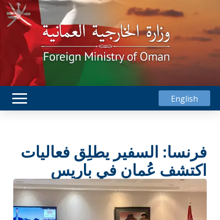
English
فرنسا: السفير يطلِق فعاليات
اكتشف عُمان في باريس