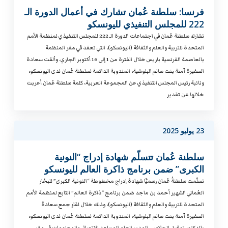
فرنسا: سلطنة عُمان تشارك في أعمال الدورة الـ
222 للمجلس التنفيذي لليونسكو
تشارك سلطنة عُمان في اجتماعات الدورة الـ 222 للمجلس التنفيذي لمنظمة الأمم
المتحدة للتربية والعلم والثقافة (اليونسكو)، التي تعقد في مقر المنظمة
بالعاصمة الفرنسية باريس خلال الفترة من 1 إلى 16 أكتوبر الجاري. وألقت سعادة
السفيرة آمنة بنت سالم البلوشية، المندوبة الدائمة لسلطنة عُمان لدى اليونسكو،
ونائبة رئيس المجلس التنفيذي عن المجموعة العربية، كلمة سلطنة عُمان أعربت
خلالها عن تقدير
23 يوليو 2025
سلطنة عُمان تتسلّم شهادة إدراج “النونية
الكبرى” ضمن برنامج ذاكرة العالم لليونسكو
تسلّمت سلطنةُ عُمان رسميًّا شهادةَ إدراج مخطوطة “النونية الكبرى” للبحّار
العُماني الشهير أحمد بن ماجد ضمن برنامج “ذاكرة العالم” التابع لمنظمة الأمم
المتحدة للتربية والعلم والثقافة (اليونسكو)، وذلك خلال لقاءٍ جمع سعادةَ
السفيرة آمنة بنت سالم البلوشية، المندوبة الدائمة لسلطنة عُمان لدى اليونسكو،
بالدكتور توفيق الجلاصي، المدير العام المساعد للاتصال والمعلومات في مقر