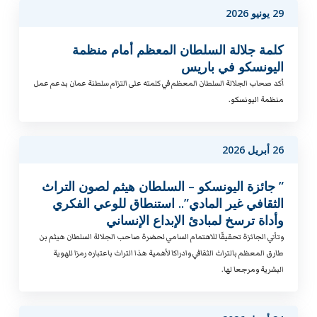
29 يونيو 2026
كلمة جلالة السلطان المعظم أمام منظمة
اليونسكو في باريس
أكد صحاب الجلالة السلطان المعظم في كلمته على التزام سلطنة عمان بدعم عمل
منظمة اليونسكو.
26 أبريل 2026
” جائزة اليونسكو – السلطان هيثم لصون التراث
الثقافي غير المادي”.. استنطاق للوعي الفكري
وأداة ترسخ لمبادئ الإبداع الإنساني
وتأتي الجائزة تحقيقًا للاهتمام السامي لحضرة صاحب الجلالة السلطان هيثم بن
طارق المعظم بالتراث الثقافي وادراكا لأهمية هذا التراث باعتباره رمزا للهوية
البشرية ومرجعا لها.