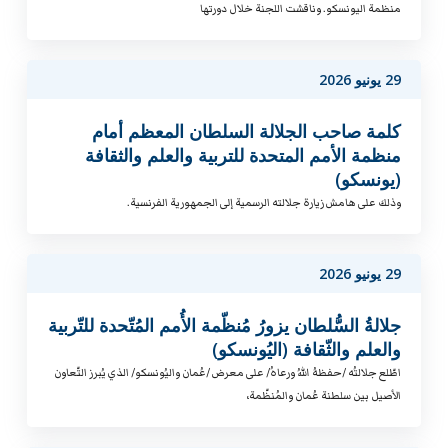
منظمة اليونسكو. وناقشت اللجنة خلال دورتها
29 يونيو 2026
كلمة صاحب الجلالة السلطان المعظم أمام
منظمة الأمم المتحدة للتربية والعلم والثقافة
(يونسكو)
وذلك على هامش زيارة جلالته الرسمية إلى الجمهورية الفرنسية.
29 يونيو 2026
جلالةُ السُّلطان يزورُ مُنظّمة الأُمم المُتّحدة للتّربية
والعلم والثّقافة (اليُونسكو)
اطّلع جلالتُه /حفظهُ اللهُ ورعاهُ/ على معرض /عُمان واليُونسكو/ الذي يُبرز التّعاون
الأصيل بين سلطنة عُمان والمُنظّمة،