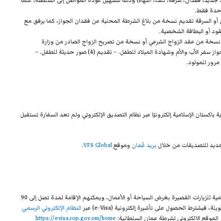
 جديد، فقدان، سرقة، تلف، انتهاء) وذلك لتسهيل عودة المواطن إلى السلطنة، علماً
احدة فقط.
أو السرقة تقديم نسخة من بلاغ الشرطة المحلية عن فقدان الجواز، كما يرفق مع
سخة من عقد الزواج الشرعي أو نسخة من تصريح الزواج الصادر من وزارة
ز سفر الأب والأم وشهادة الميلاد للطفل.
– تقديم (4) صور حديثة للطفل.
–
رور للمولود.
كستان الإسلامية إلكترونيًا عبر نظام التصديق الإلكتروني ولم تعد السفارة تستقبل
الجديد للتصديقات من خلال
بريد عُمان
وموقع
VFS Global
.
يعفى المواطنون العُمانيون من تأشيرة الدخول إلى جمهورية باكستان الإسلامية للزيارات القصيرة بغرض السياحة أو الأعمال، ويمكنهم الإقامة لمدة تصل إلى 90
فيشترط الحصول على تأشيرة إلكترونية (e-Visa) عبر
النظام الإلكتروني الرسمي
ر الموقع الالكتروني لشرطة عمان السلطانية:
https://evisa.rop.gov.om/home