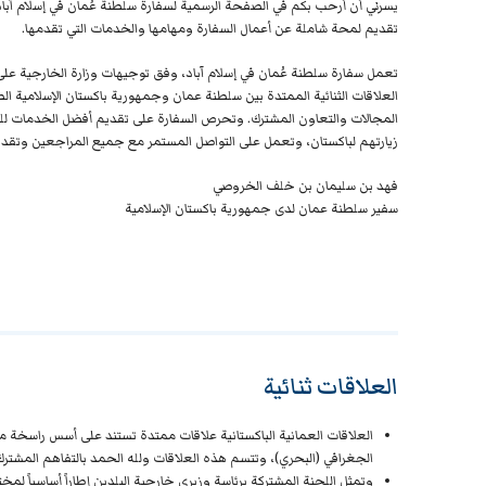
يسرني أن أرحب بكم في الصفحة الرسمية لسفارة سلطنة عُمان في إسلام آباد
تقديم لمحة شاملة عن أعمال السفارة ومهامها والخدمات التي تقدمها.
تعمل سفارة سلطنة عُمان في إسلام آباد، وفق توجيهات وزارة الخارجية على
العلاقات الثنائية الممتدة بين سلطنة عمان وجمهورية باكستان الإسلامية 
المجالات والتعاون المشترك. وتحرص السفارة على تقديم أفضل الخدمات للمو
زيارتهم لباكستان، وتعمل على التواصل المستمر مع جميع المراجعين وتقديم 
فهد بن سليمان بن خلف الخروصي
سفير سلطنة عمان لدى جمهورية باكستان الإسلامية
العلاقات ثنائية
العلاقات العمانية الباكستانية علاقات ممتدة تستند على أسس راسخة من 
الجغرافي (البحري)، وتتسم هذه العلاقات ولله الحمد بالتفاهم المشترك
وتمثل اللجنة المشتركة برئاسة وزيري خارجية البلدين إطاراً أساسياً