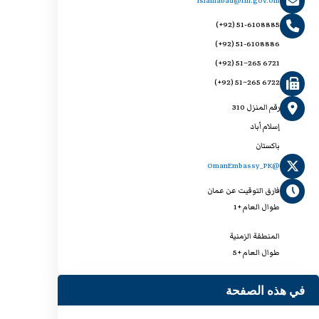
islamabad@fm.gov.om
(+92) 51-6108885
(+92) 51-6108886
(+92) 51–265 6721
(+92) 51–265 6722
رقم المنزل 310
إسلام أباد
باكستان
@OmanEmbassy_PK
فارق التوقيت عن عمان
طوال العام +1
المنطقة الزمنية
طوال العام +5
في هذه الصفحة