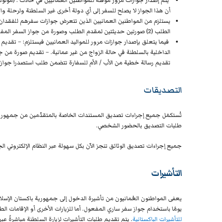
يتم إصدار جوازات مرور مؤقتة للمواطنين العمانيين في حالات : (مولود
أن هذا الجواز لا يصلح للسفر إلى أي دولة أخرى غير السلطنة ولرحلة و
يستلزم من المواطنين العمانيين الذين تتعرض جوازات سفرهم للفقدان 
الطلب (2) صورتين حديثتين لمقدم الطلب وصورة من جواز السفر المفقود أو البطاقة الشخصية.
فيما يتعلق بإصدار جوازات مرور للمواليد العمانيين فيستلزم:
– تقديم ن
الداخلية بالسلطنة في حالة الزواج من غير عمانية.
– تقديم صورة من جوا
تقديم رسالة خطية من الأب / الأم للسفارة تتضمن طلب استصدرا جواز م
التصديقات
تُستكمَل جميع إجراءات تصديق المستندات الخاصة بالمتقدّمين من جمهورية با
طلبات التصديق بالحضور الشخصي.
جميع إجراءات تصديق الوثائق تنجز الآن بكل سهولة عبر النظام الإلكتروني 
التأشيرات
يومًا باستخدام جواز سفر ساري المفعول. أما للزيارات الأخرى أو الإقامات الطويلة، 
للتأشيرات الباكستانية
.
يتم تقديم طلبات التأشيرات لزيارة السلطنة مباشرةً عب