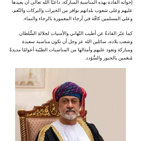
إخوانه القادة بهذه المناسبة المباركة، داعيًا الله تعالى أن يعيدها
عليهم وعلى شعوب بلدانهم بوافر من الخيرات والبركات والنّعم،
وعلى المسلمين كافّة في أرجاء المعمورة بالرخاء والنماء.
‏كما عبّر القادةُ عن أطيب التّهاني والأمنيات لجلالةِ السُّلطان
وشعب بلاده، سائلين الله عز وجل أن تكون مناسبة سعيدة
ومباركة وتعود عليهم وأمثالها من المناسبات الطيّبة أعوامًا مديدةً
مُنعَمين بالحبور والسُّؤدد.