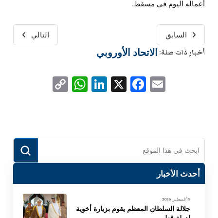
أعماله اليوم في مسقط.
السابق
التالي
الاتحاد الأوروبي
أخبار ذات صلة:
WhatsApp
Copy
LinkedIn
Facebook
X
Email
Link
Submit
Search
أحدث الأخبار
9 أغسطس 2026
جلالة السلطان المعظم يقوم بزيارة أخوية
لدولة قطر